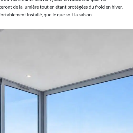
iteront de la lumière tout en étant protégées du froid en hiver.
ortablement installé, quelle que soit la saison.