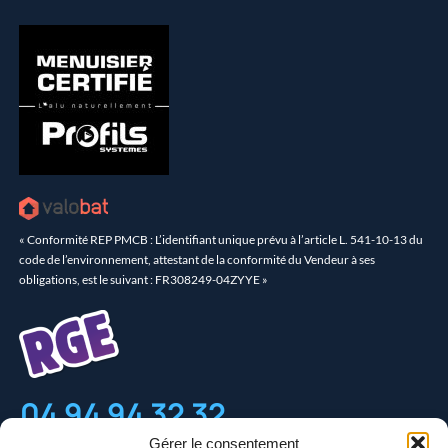
« Conformité REP PMCB : L’identifiant unique prévu à l’article L. 541-10-13 du
code de l’environnement, attestant de la conformité du Vendeur à ses
obligations, est le suivant : FR308249-04ZYYE »
04 94 94 32 32
Gérer le consentement