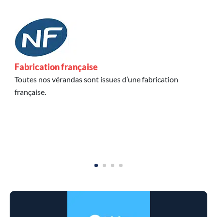
,
Fabrication française
L
Toutes nos vérandas sont issues d’une fabrication
L
française.
p
d
p
l
r
1
2
3
4