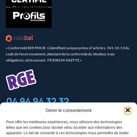
« Conformité REP PMCB : L’identifiant unique prévu à l’article L. 541-10-13 du
code de l’environnement, attestant de la conformité du Vendeur à ses
obligations, est le suivant : FR308249-04ZYYE »
04 94 94 32 32
Gérer le consentement
(à côté de Castorama)
Pour offrir les meilleures expériences, nous utilisons des technologies
ZAC Camp Laurent – 1659 avenue R. Brun 83500 La Seyne-
telles que les cookies pour stocker et/ou accéder aux informations des
sur-Mer
appareils. Le fait de consentir à ces technologies nous permettra de traiter